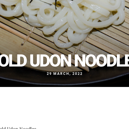
OLD UDON NOODL
29 MARCH, 2022
old Udon Noodles