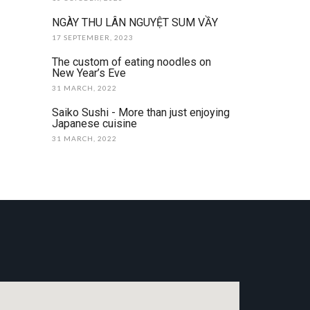
NGÀY THU LÂN NGUYỆT SUM VẦY
17 SEPTEMBER, 2023
The custom of eating noodles on
New Year’s Eve
31 MARCH, 2022
Saiko Sushi - More than just enjoying
Japanese cuisine
31 MARCH, 2022