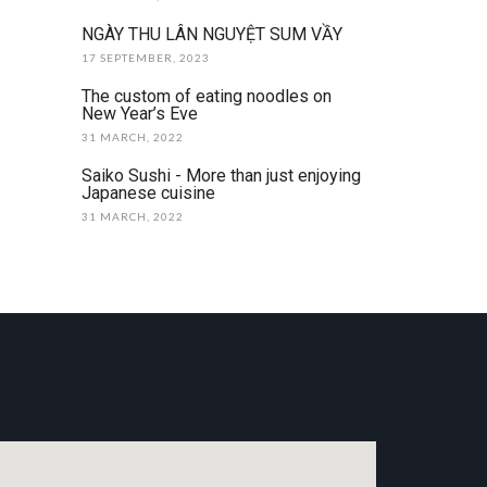
NGÀY THU LÂN NGUYỆT SUM VẦY
17 SEPTEMBER, 2023
The custom of eating noodles on
New Year’s Eve
31 MARCH, 2022
Saiko Sushi - More than just enjoying
Japanese cuisine
31 MARCH, 2022