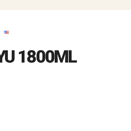
Home
Menu
News
Store Information
YU 1800ML