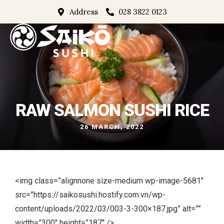
Address
028 3822 0123
RAW SALMON SUSHI RICE
26 MARCH, 2022
<img class=”alignnone size-medium wp-image-5681″
src=”https://saikosushi.hostify.com.vn/wp-
content/uploads/2022/03/003-3-300×187.jpg” alt=””
width=”300″ height=”187″ />