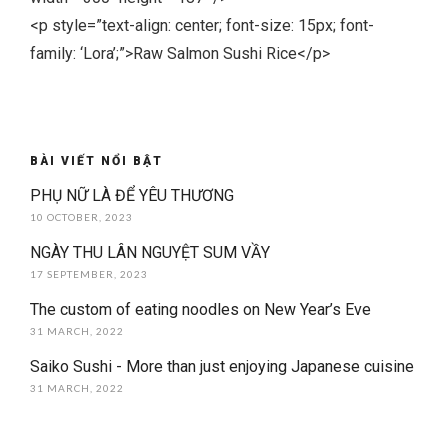
<p style=”text-align: center; font-size: 15px; font-
family: ‘Lora’;”>Raw Salmon Sushi Rice</p>
BÀI VIẾT NỔI BẬT
PHỤ NỮ LÀ ĐỂ YÊU THƯƠNG
10 OCTOBER, 2023
NGÀY THU LÂN NGUYỆT SUM VẦY
17 SEPTEMBER, 2023
The custom of eating noodles on New Year’s Eve
31 MARCH, 2022
Saiko Sushi - More than just enjoying Japanese cuisine
31 MARCH, 2022