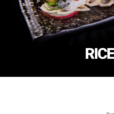
RICE
Rice