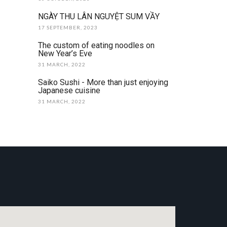
NGÀY THU LÂN NGUYỆT SUM VẦY
17 SEPTEMBER, 2023
The custom of eating noodles on
New Year’s Eve
31 MARCH, 2022
Saiko Sushi - More than just enjoying
Japanese cuisine
31 MARCH, 2022