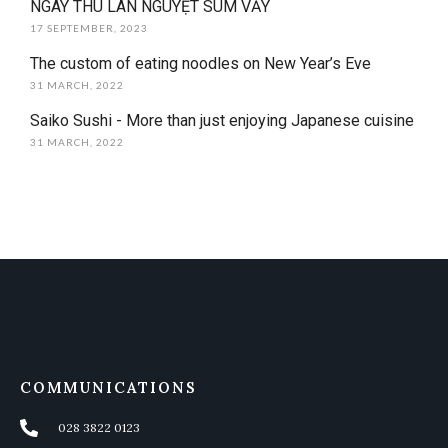
NGÀY THU LÂN NGUYỆT SUM VẦY
17 SEPTEMBER, 2023
The custom of eating noodles on New Year’s Eve
31 MARCH, 2022
Saiko Sushi - More than just enjoying Japanese cuisine
31 MARCH, 2022
COMMUNICATIONS
028 3822 0123