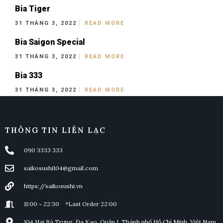
Bia Tiger
31 THÁNG 3, 2022
READ MORE
Bia Saigon Special
31 THÁNG 3, 2022
READ MORE
Bia 333
31 THÁNG 3, 2022
READ MORE
THÔNG TIN LIÊN LẠC
090 3333 333
saikosushi104@gmail.com
https://saikosushi.vn
11:00 ~ 22:30 *Last Order 22:00
104 Hai Bà Trưng, Đa Kao, Quận 1, Thành phố Hồ Chí Minh, Việt Nam.