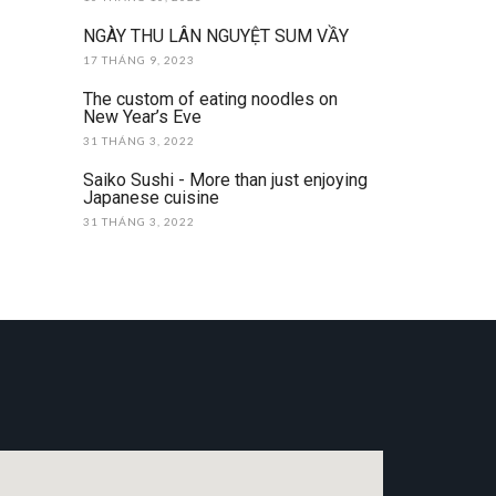
NGÀY THU LÂN NGUYỆT SUM VẦY
17 THÁNG 9, 2023
The custom of eating noodles on
New Year’s Eve
31 THÁNG 3, 2022
Saiko Sushi - More than just enjoying
Japanese cuisine
31 THÁNG 3, 2022