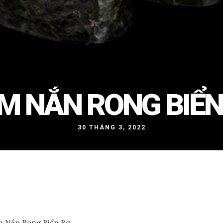
M NẮN RONG BIỂN
30 THÁNG 3, 2022
 Nắn Rong Biển Bơ