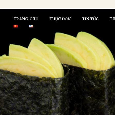
TRANG CHỦ
THỰC ĐƠN
TIN TỨC
T