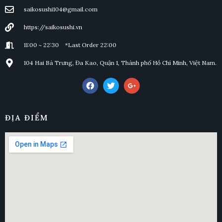
saikosushi104@gmail.com
https://saikosushi.vn
11:00 ~ 22:30 *Last Order 22:00
104 Hai Bà Trưng, Đa Kao, Quận 1, Thành phố Hồ Chí Minh, Việt Nam.
ĐỊA ĐIỂM