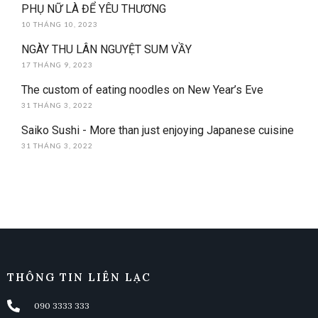
PHỤ NỮ LÀ ĐỂ YÊU THƯƠNG
10 THÁNG 10, 2023
NGÀY THU LÂN NGUYỆT SUM VẦY
17 THÁNG 9, 2023
The custom of eating noodles on New Year’s Eve
31 THÁNG 3, 2022
Saiko Sushi - More than just enjoying Japanese cuisine
31 THÁNG 3, 2022
THÔNG TIN LIÊN LẠC
090 3333 333