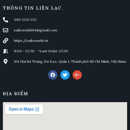
THÔNG TIN LIÊN LẠC
090 3333 333
saikosushi104@gmail.com
https://saikosushi.vn
11:00 ~ 22:30 *Last Order 22:00
104 Hai Bà Trưng, Đa Kao, Quận 1, Thành phố Hồ Chí Minh, Việt Nam.
ĐỊA ĐIỂM