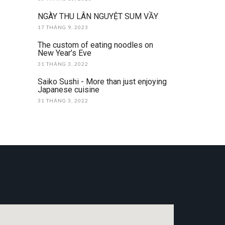
NGÀY THU LÂN NGUYỆT SUM VẦY
17 THÁNG 9, 2023
The custom of eating noodles on
New Year’s Eve
31 THÁNG 3, 2022
Saiko Sushi - More than just enjoying
Japanese cuisine
31 THÁNG 3, 2022