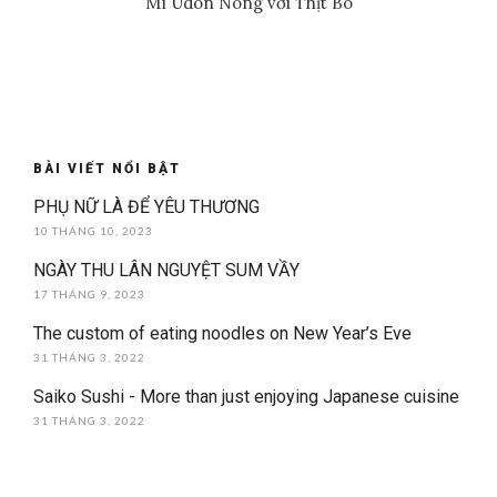
Mì Udon Nóng với Thịt Bò
BÀI VIẾT NỔI BẬT
PHỤ NỮ LÀ ĐỂ YÊU THƯƠNG
10 THÁNG 10, 2023
NGÀY THU LÂN NGUYỆT SUM VẦY
17 THÁNG 9, 2023
The custom of eating noodles on New Year’s Eve
31 THÁNG 3, 2022
Saiko Sushi - More than just enjoying Japanese cuisine
31 THÁNG 3, 2022