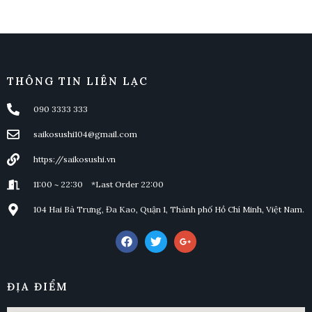
THÔNG TIN LIÊN LẠC
090 3333 333
saikosushi104@gmail.com
https://saikosushi.vn
11:00 ~ 22:30 *Last Order 22:00
104 Hai Bà Trưng, Đa Kao, Quận 1, Thành phố Hồ Chí Minh, Việt Nam.
ĐỊA ĐIỂM