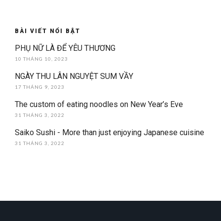
BÀI VIẾT NỔI BẬT
PHỤ NỮ LÀ ĐỂ YÊU THƯƠNG
10 THÁNG 10, 2023
NGÀY THU LÂN NGUYỆT SUM VẦY
17 THÁNG 9, 2023
The custom of eating noodles on New Year’s Eve
31 THÁNG 3, 2022
Saiko Sushi - More than just enjoying Japanese cuisine
31 THÁNG 3, 2022