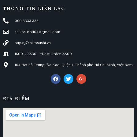
THÔNG TIN LIÊN LẠC
090 3333 333
saikosushi104@gmail.com
https://saikosushi.vn
11:00 ~ 22:30 *Last Order 22:00
104 Hai Bà Trưng, Đa Kao, Quận 1, Thành phố Hồ Chí Minh, Việt Nam.
ĐỊA ĐIỂM