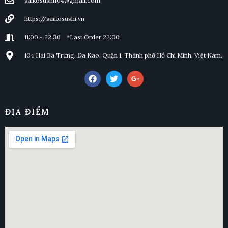
saikosushi104@gmail.com
https://saikosushi.vn
11:00 ~ 22:30 *Last Order 22:00
104 Hai Bà Trưng, Đa Kao, Quận 1, Thành phố Hồ Chí Minh, Việt Nam.
ĐỊA ĐIỂM