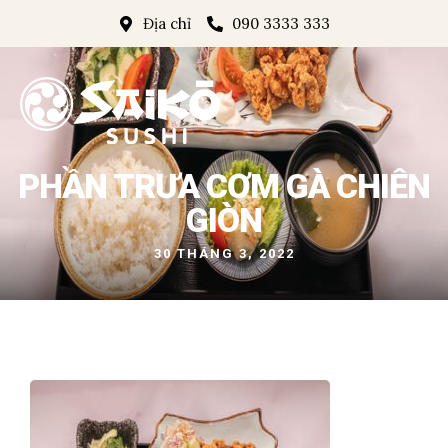
Địa chỉ
090 3333 333
PHẦN TRƯA CƠM GÀ CHIÊN
GIÒN
30 THÁNG 3, 2022