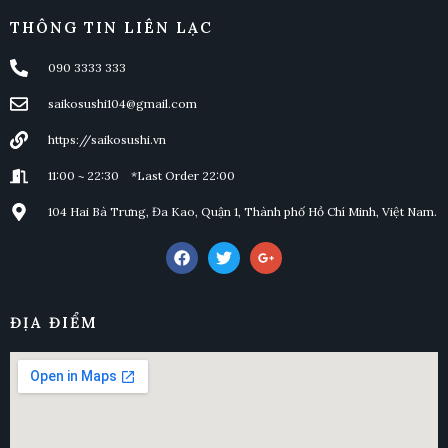
THÔNG TIN LIÊN LẠC
090 3333 333
saikosushi104@gmail.com
https://saikosushi.vn
11:00 ~ 22:30 *Last Order 22:00
104 Hai Bà Trưng, Đa Kao, Quận 1, Thành phố Hồ Chí Minh, Việt Nam.
ĐỊA ĐIỂM