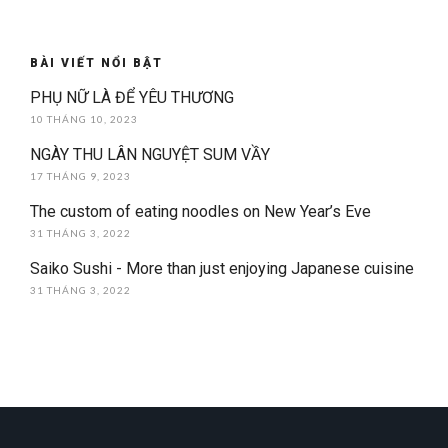
BÀI VIẾT NỔI BẬT
PHỤ NỮ LÀ ĐỂ YÊU THƯƠNG
10 THÁNG 10, 2023
NGÀY THU LÂN NGUYỆT SUM VẦY
17 THÁNG 9, 2023
The custom of eating noodles on New Year’s Eve
31 THÁNG 3, 2022
Saiko Sushi - More than just enjoying Japanese cuisine
31 THÁNG 3, 2022