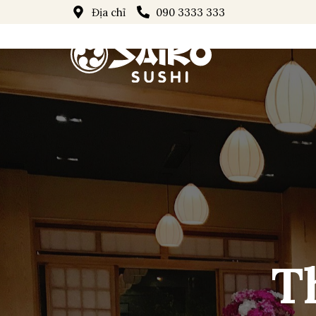
Địa chỉ
090 3333 333
T