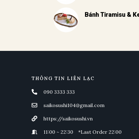
Bánh Tiramisu & K
THÔNG TIN LIÊN LẠC
090 3333 333
saikosushi104@gmail.com
https://saikosushi.vn
11:00 ~ 22:30 *Last Order 22:00