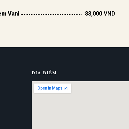
em Vani
88,000 VND
ĐỊA ĐIỂM