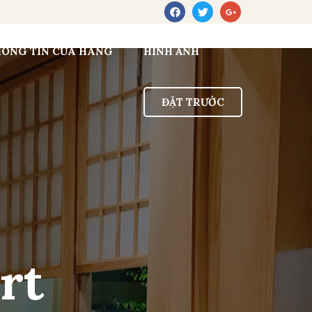
HÔNG TIN CỬA HÀNG
HÌNH ẢNH
ĐẶT TRƯỚC
rt