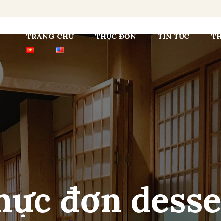
TRANG CHỦ
THỰC ĐƠN
TIN TỨC
T
hực
đơn
desse