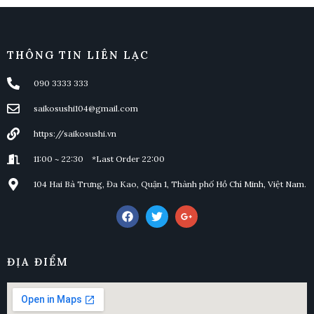
THÔNG TIN LIÊN LẠC
090 3333 333
saikosushi104@gmail.com
https://saikosushi.vn
11:00 ~ 22:30 *Last Order 22:00
104 Hai Bà Trưng, Đa Kao, Quận 1, Thành phố Hồ Chí Minh, Việt Nam.
ĐỊA ĐIỂM