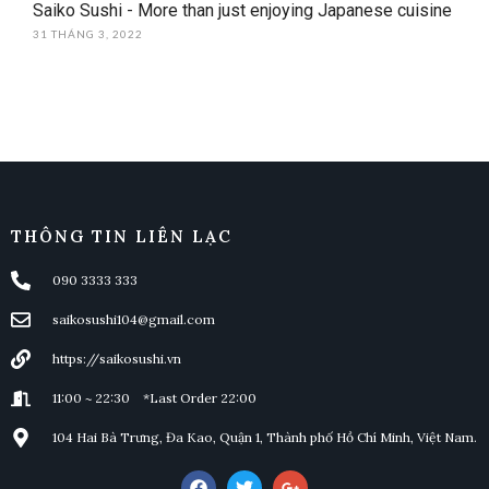
Saiko Sushi - More than just enjoying Japanese cuisine
31 THÁNG 3, 2022
THÔNG TIN LIÊN LẠC
090 3333 333
saikosushi104@gmail.com
https://saikosushi.vn
11:00 ~ 22:30 *Last Order 22:00
104 Hai Bà Trưng, Đa Kao, Quận 1, Thành phố Hồ Chí Minh, Việt Nam.