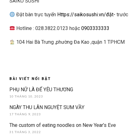
SAIKO SUSHI
Đặt bàn trực tuyến
Https://saikosushi.vn/đặt-
trước
Hotline : 028.3822.0123 hoặc
0903333333
104 Hai Bà Trưng ,phường Đa Kao ,quận 1 TPHCM
BÀI VIẾT NỔI BẬT
PHỤ NỮ LÀ ĐỂ YÊU THƯƠNG
10 THÁNG 10, 2023
NGÀY THU LÂN NGUYỆT SUM VẦY
17 THÁNG 9, 2023
The custom of eating noodles on New Year’s Eve
31 THÁNG 3, 2022