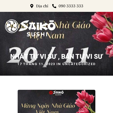
Địa chỉ
090 3333 333
NHẤT TỰ VI SƯ , BÁN TỰ VI SƯ
17 THÁNG 11, 2023 IN
UNCATEGORIZED